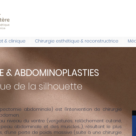
t & clinique
Chirurgie esthétique & reconstructrice
Méd
E & ABDOMINOPLASTIES
ue de la silhouette
ectomie abdominale) est l’intervention de chirurgie
’abdomen.
 au niveau du ventre (vergetures, relâchement cutané,
a peau abdominale et des muscles…), résultant le plus
, d’une perte de poids massive (suite à une chirurgie