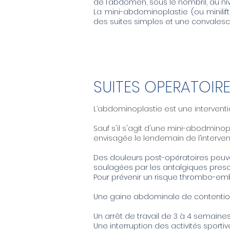
de l’abdomen, sous le nombril, au ni
La mini-abdominoplastie (ou minilif
des suites simples et une convalesc
SUITES OPERATOIR
L’abdominoplastie est une interventi
Sauf s'il s'agit d'une mini-abodminop
envisagée le lendemain de l’interven
Des douleurs post-opératoires peuven
soulagées par les antalgiques prescr
Pour prévenir un risque thrombo-embo
Une gaine abdominale de contention 
Un arrêt de travail de 3 à 4 semaines
Une interruption des activités sporti