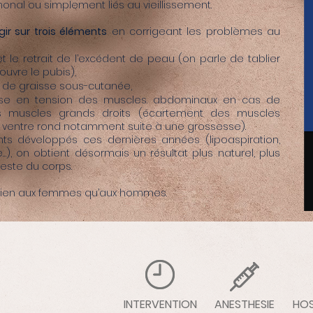
onal ou simplement liés au vieillissement.
ir sur trois éléments
en corrigeant les problèmes au
t le retrait de l’excédent de peau (on parle de tablier
uvre le pubis),
ts de graisse sous-cutanée,
mise en tension des muscles. abdominaux en cas de
es muscles grands droits (écartement des muscles
ventre rond notamment suite à une grossesse).
s développés ces dernières années (lipoaspiration,
re…), on obtient désormais un résultat plus naturel, plus
reste du corps.
i bien aux femmes qu’aux hommes.
INTERVENTION
ANESTHESIE
HOS