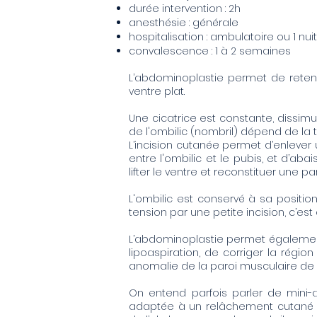
durée intervention : 2h
anesthésie : générale
hospitalisation : ambulatoire ou 1 nuit
convalescence : 1 à 2 semaines
L’abdominoplastie permet de rete
ventre plat.
Une cicatrice est constante, dissim
de l'ombilic (nombril) dépend de la t
L’incision cutanée permet d’enleve
entre l'ombilic et le pubis, et d’ab
lifter le ventre et reconstituer une p
L'ombilic est conservé à sa position
tension par une petite incision, c’est
L’abdominoplastie permet également 
lipoaspiration, de corriger la régio
anomalie de la paroi musculaire de 
On entend parfois parler de mini-abd
adaptée à un relâchement cutané m