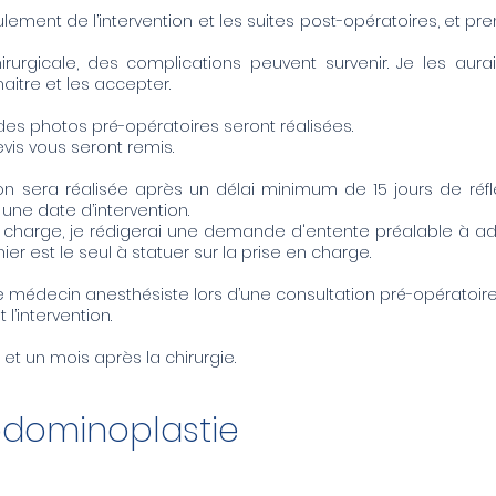
oulement de l’intervention et les suites post-opératoires, et p
rurgicale, des complications peuvent survenir. Je les aur
aitre et les accepter.
des photos pré-opératoires seront réalisées.
evis vous seront remis.
ion
sera réalisée après un délai minimum de 15 jours de réf
 une date d’intervention.
 en charge, je rédigerai une demande d'entente préalable à 
r est le seul à statuer sur la prise en charge.
 médecin anesthésiste lors d’une consultation pré-opératoire,
l’intervention.
et un mois après la chirurgie.
bdominoplastie