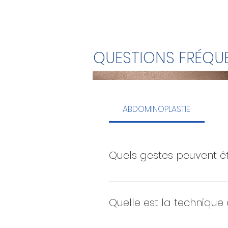
QUESTIONS FRÉQU
ABDOMINOPLASTIE
Quels gestes peuvent ê
La haute tension supérieure 
environs, les points de tracti
Quelle est la technique
peut pratiquer dans le même 
lipoaspiration complète), et 