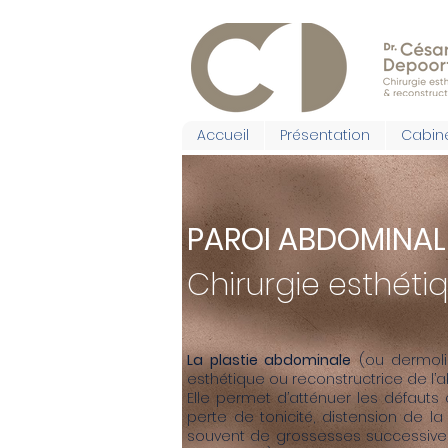
Accueil
Présentation
Cabine
PAROI ABDOMINAL
Chirurgie esthétiq
La plastie abdominale
(ou dermolip
esthétique ou reconstructrice de l
Elle permet d’atténuer les défauts
perte de tonicité, distension de l
souvent de grossesses successives