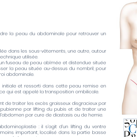
ndre la peau du abdominale pour retrouver un
ulée dans les sous-vêtements, une autre, autour
echnique utilisée.
r un fuseau de peau abîmée et distendue située
aisser la peau située au-dessus du nombril, pour
aroi abdominale.
 initiale et ressorti dans cette peau remise en
 ce qui est appelé la transposition ombilicale.
de traiter les excès graisseux disgracieux par
n pubienne par lifting du pubis et de traiter une
l’abdomen par cure de diastasis ou de hernie.
ominoplastie : il s’agit d’un lifting du ventre
oins important, localisé dans la partie basse