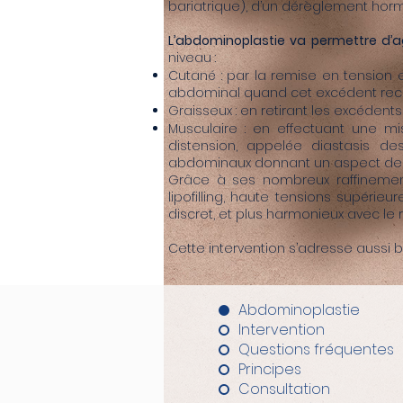
bariatrique), d’un dérèglement horm
L’abdominoplastie va permettre d’ag
niveau :
Cutané : par la remise en tension e
abdominal quand cet excédent reco
Graisseux : en retirant les excéden
Musculaire : en effectuant une 
distension, appelée diastasis d
abdominaux donnant un aspect de 
Grâce à ses nombreux raffinement
lipofilling, haute tensions supérieu
discret, et plus harmonieux avec le 
Cette intervention s’adresse auss
Abdominoplastie
Intervention
Questions fréquentes
Principes
Consultation