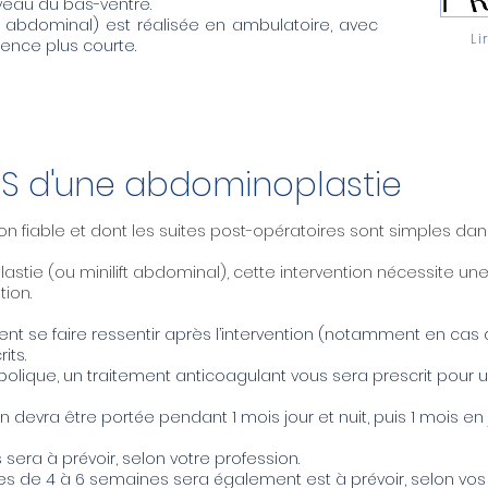
veau du bas-ventre.
t abdominal) est réalisée en ambulatoire, avec
Li
ence plus courte.
ES d'une abdominoplastie
on fiable et dont les suites post-opératoires sont simples da
lastie (ou minilift abdominal), cette intervention nécessite une
tion.
t se faire ressentir après l’intervention (notamment en cas 
its.
lique, un traitement anticoagulant vous sera prescrit pour un
devra être portée pendant 1 mois jour et nuit, puis 1 mois e
 sera à prévoir, selon votre profession.
ves de 4 à 6 semaines sera également est à prévoir, selon vos l