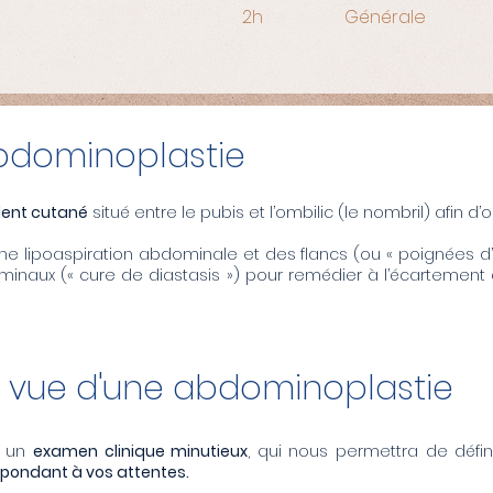
2h
Générale
abdominoplastie
édent cutané
situé entre le pubis et l’ombilic (le nombril) afin d
e lipoaspiration abdominale et des flancs (ou « poignées d’am
inaux (« cure de diastasis ») pour remédier à l’écartement
vue d'une abdominoplastie
ai un
examen clinique minutieux
, qui nous permettra de défi
spondant à vos attentes.